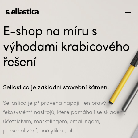
E-shop na míru s
výhodami krabicového
řešení
Sellastica je základní stavební kámen.
Sellastica je připravena napojit ten pravý
“ekosystém” nástrojů, které pomáhají se skladem,
účetnictvím, marketingem, emailingem,
personalizací, analytikou, atd.