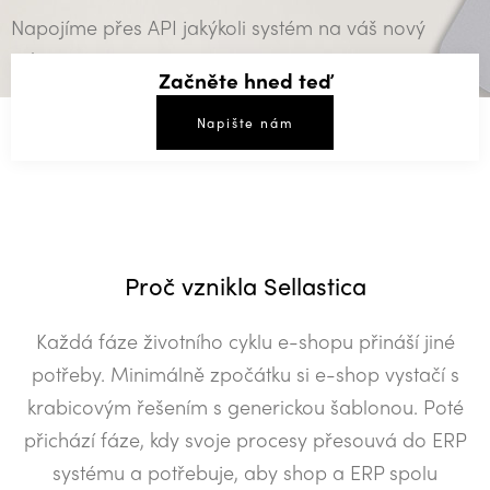
Napojíme přes API jakýkoli systém na váš nový
eshop.
Začněte hned teď
Napište nám
Proč vznikla Sellastica
Každá fáze životního cyklu e-shopu přináší jiné
potřeby. Minimálně zpočátku si e-shop vystačí s
krabicovým řešením s generickou šablonou. Poté
přichází fáze, kdy svoje procesy přesouvá do ERP
systému a potřebuje, aby shop a ERP spolu