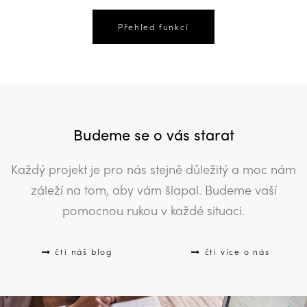
Přehled funkcí
Budeme se o vás starat
Každý projekt je pro nás stejně důležitý a moc nám
záleží na tom, aby vám šlapal. Budeme vaší
pomocnou rukou v každé situaci.
čti náš blog
čti více o nás