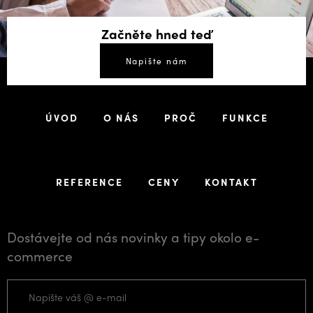
Začněte hned teď
Napište nám
ÚVOD
O NÁS
PROČ
FUNKCE
REFERENCE
CENY
KONTAKT
Dostávejte od nás novinky a tipy okolo e-
commerce