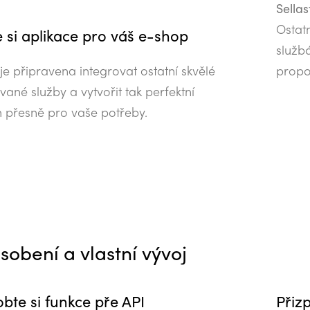
Sellas
Ostat
 si aplikace pro váš e-shop
službá
 je připravena integrovat ostatní skvělé
propoj
vané služby a vytvořit tak perfektní
 přesně pro vaše potřeby.
sobení a vlastní vývoj
bte si funkce pře API
Přiz