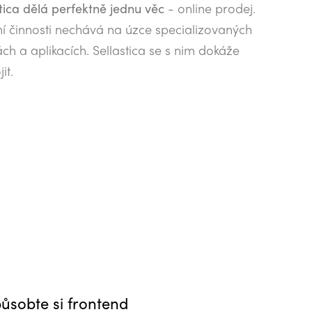
tica dělá perfektně jednu věc
- online prodej.
ní činnosti nechává na úzce specializovaných
ch a aplikacích. Sellastica se s nim dokáže
it.
působte si frontend