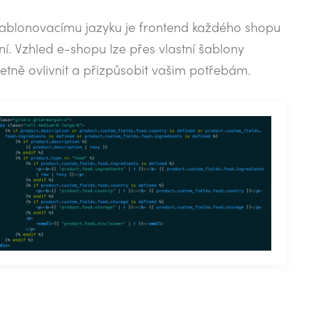
šablonovacímu jazyku je frontend každého shopu
ní. Vzhled e-shopu lze přes vlastní šablony
etně ovlivnit a přizpůsobit vašim potřebám.