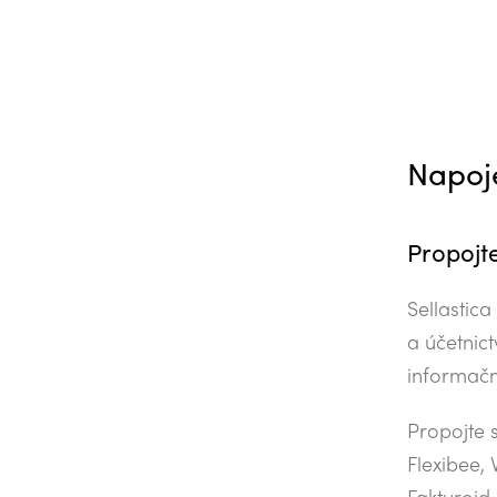
Napoje
Propojt
Sellastic
a účetnict
informačn
Propojte 
Flexibee,
Fakturoid 