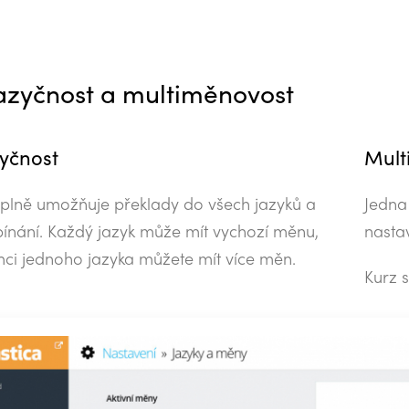
azyčnost a multiměnovost
zyčnost
Mult
a plně umožňuje překlady do všech jazyků a
Jedna
epínání. Každý jazyk může mít vychozí měnu,
nasta
ámci jednoho jazyka můžete mít více měn.
Kurz 