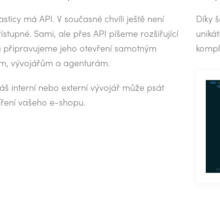
asticy má API. V současné chvíli ještě není
Díky 
ístupné. Sami, ale přes API píšeme rozšiřující
unikát
a připravujeme jeho otevření samotným
kompl
m, vývojářům a agenturám.
váš interní nebo externí vývojář může psát
šíření vašeho e-shopu.