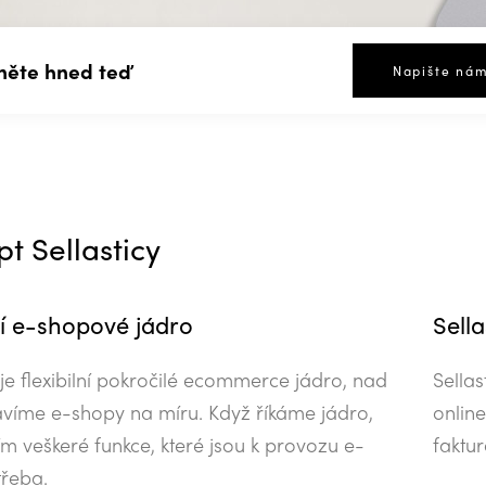
něte hned teď
Napište ná
t Sellasticy
ní e-shopové jádro
Sella
 je flexibilní pokročilé ecommerce jádro, nad
Sella
avíme e-shopy na míru. Když říkáme jádro,
online
ím veškeré funkce, které jsou k provozu e-
faktur
řeba.