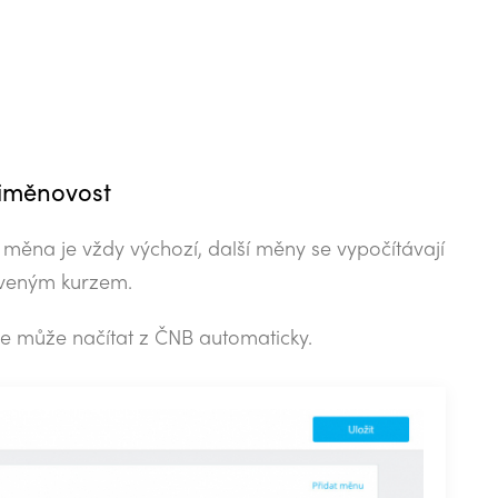
iměnovost
 měna je vždy výchozí, další měny se vypočítávají
veným kurzem.
se může načítat z ČNB automaticky.