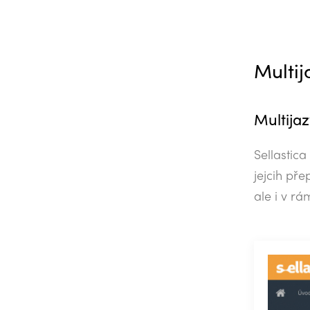
Multij
Multija
Sellastic
jejcih př
ale i v r