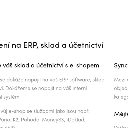
ní na ERP, sklad a účetnictví
e váš sklad a účetnictví s e-shopem
Sync
a se dokáže napojit na váš ERP software, sklad
Mezi 
ví. Dokážeme se napojit na váš interní
objedn
í systém.
katego
svůj e-shop se službami jako jsou např.
Mějt
 Vario, K2, Pohoda, MoneyS3, iDoklad,
a další.
Veške