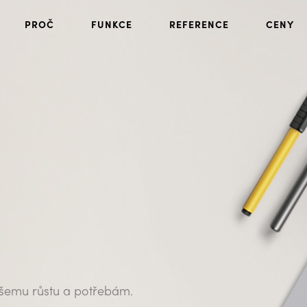
PROČ
FUNKCE
REFERENCE
CENY
vašemu růstu a potřebám.