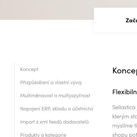
Zač
Koncep
Koncept
Přizpůsobení a vlastní vývoj
Flexibil
Multiměnovost a multijazyčnost
Sellastica
Napojení ERP, skladu a účetnictví
kterým st
Import z xml feedů dodavatelů
myslíme t
shopu pot
Produkty a kategorie