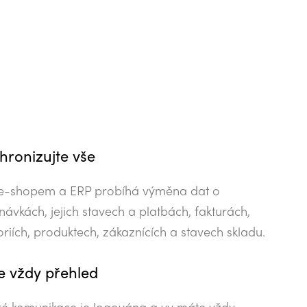
hronizujte vše
e-shopem a ERP probíhá výměna dat o
ávkách, jejich stavech a platbách, fakturách,
riích, produktech, zákaznících a stavech skladu.
e vždy přehled
ré komunikace je logována a vy máte vždy