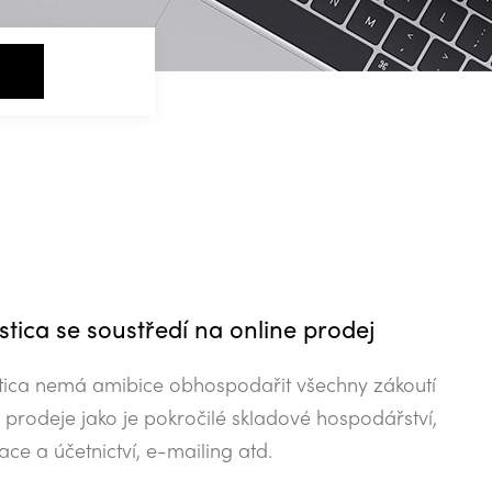
m
stica se soustředí na online prodej
stica nemá amibice obhospodařit všechny zákoutí
 prodeje jako je pokročilé skladové hospodářství,
ace a účetnictví, e-mailing atd.